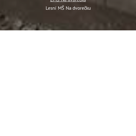
Lesní MŠ Na dvorečku
ný obsah nebo reklamu a mohli anonymně analyzovat návštěvnost,
ciální média, inzerci a analýzu. Jejich nastavení upravíte
ičce webu. Podrobnější informace najdete v našich Zásadách
e s používáním cookies?
olce
Ruce mé a ruce tvé, každý máme ruce dvě.