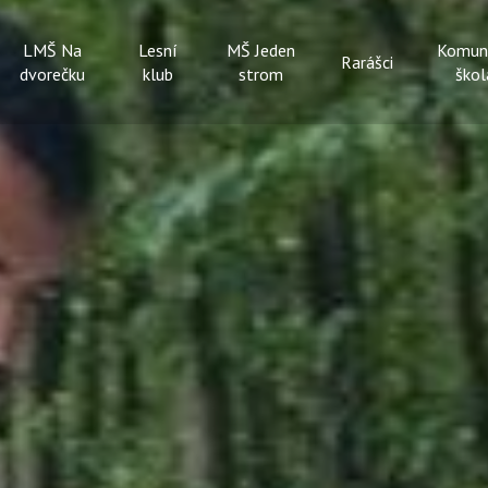
LMŠ Na
Lesní
MŠ Jeden
Komun
Rarášci
dvorečku
klub
strom
škol