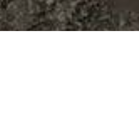
Abychom vám usnadnili procházení stránek, nabídli přizpůsobe
využíváme soubory cookies, které sdílíme se svými partnery pro so
odkazem "Nastavení cookies" a kdykoliv jej můžete změnit v pat
ochrany osobních údajů a používání souborů cookies. Souhlasít
Vítáme se ve šk
Autor: Petra Němcová