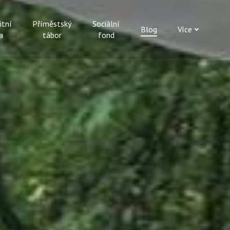
itní
Příměstský
Sociální
Blog
Více
a
tábor
fond