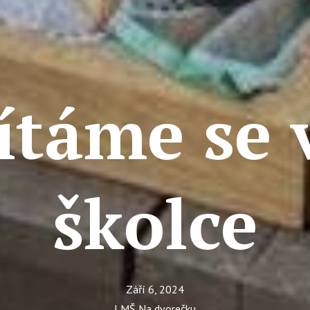
ítáme se 
školce
Září 6, 2024
LMŠ Na dvorečku